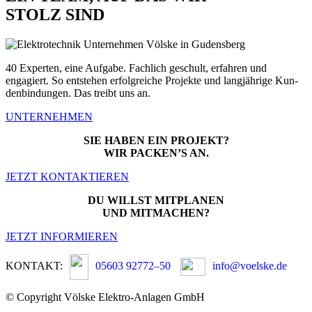
STOLZ SIND
40 Experten, eine Auf­gabe. Fach­lich geschult, erfahren und
engagiert. So entste­hen erfol­gre­iche Pro­jek­te und langjährige Kun­
den­bindun­gen. Das treibt uns an.
UNTERNEHMEN
SIE HABEN EIN PROJEKT?
WIR PACKEN’S AN.
JETZT KONTAKTIEREN
DU WILLST MITPLANEN
UND MITMACHEN?
JETZT INFORMIEREN
KONTAKT:
05603 92772–50
info@voelske.de
© Copyright Völske Elektro-Anlagen GmbH