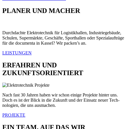
PLANER UND MACHER
Durch­dachte Elek­trotech­nik für Logis­tikhallen, Indus­triege­bäude,
Schulen, Super­märk­te, Geschäfte, Sporthallen oder Spezialaufträge
für die doc­u­men­ta in Kas­sel? Wir packen’s an.
LEISTUNGEN
ERFAHREN UND
ZUKUNFTSORIENTIERT
Nach fast 30 Jahren haben wir schon einige Pro­jek­te hin­ter uns.
Doch es ist der Blick in die Zukun­ft und der Ein­satz neuer Tech­
nolo­gien, die uns ausmachen.
PROJEKTE
EIN TEAM, AUF DAS WIR