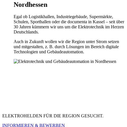
Nordhessen
Egal ob Logis­tikhallen, Indus­triege­bäude, Super­märk­te,
Schulen, Sporthallen oder die doc­u­men­ta in Kas­sel – seit über
30 Jahren küm­mern wir uns um die Elek­trotech­nik im Herzen
Deutschlands.
Auch in Zukun­ft wollen wir die Region unter Strom set­zen
und mit­gestal­ten, z. B. durch Lösun­gen im Bere­ich dig­i­tale
Tech­nolo­gien und Gebäudeautomation.
ELEKTROHELDEN FÜR DIE REGION GESUCHT.
INFORMIEREN & BEWERBEN