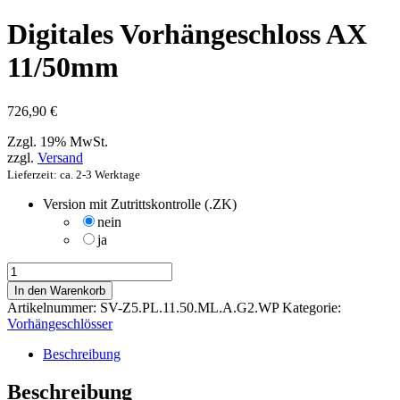
Digitales Vorhängeschloss AX
11/50mm
726,90
€
Zzgl. 19% MwSt.
zzgl.
Versand
Lieferzeit: ca. 2-3 Werktage
Version mit Zutrittskontrolle (.ZK)
nein
ja
Digitales
Vorhängeschloss
In den Warenkorb
AX
Artikelnummer:
SV-Z5.PL.11.50.ML.A.G2.WP
Kategorie:
11/50mm
Vorhängeschlösser
Menge
Beschreibung
Beschreibung