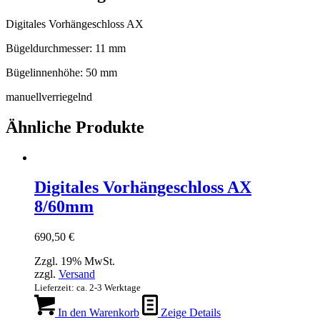
Dig­i­tales Vorhängeschloss AX
Bügel­durchmess­er: 11 mm
Bügelin­nen­höhe: 50 mm
manuel­lver­riegel­nd
Ähnliche Produkte
Digitales Vorhängeschloss AX
8/60mm
690,50
€
Zzgl. 19% MwSt.
zzgl.
Versand
Lieferzeit: ca. 2-3 Werktage
In den Warenkorb
Zeige Details