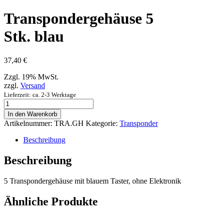
Transpondergehäuse 5
Stk. blau
37,40
€
Zzgl. 19% MwSt.
zzgl.
Versand
Lieferzeit: ca. 2-3 Werktage
Transpondergehäuse
5
In den Warenkorb
Stk.
Artikelnummer:
TRA.GH
Kategorie:
Transponder
blau
Menge
Beschreibung
Beschreibung
5 Transpon­derge­häuse mit blauem Taster, ohne Elektronik
Ähnliche Produkte